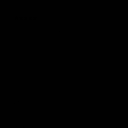
Esmeralda S.
Me gustaron muchisimo por las zirconias que tienen, las usaria to
Categorías
Contacto