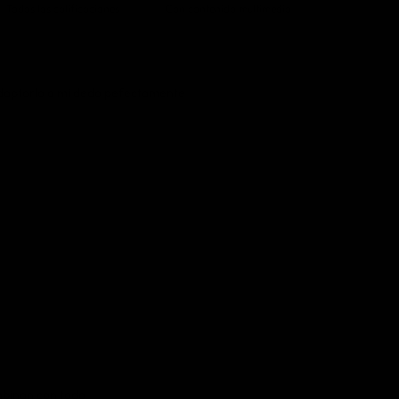
Con contenido multimedia
 adaptarlo a mi dedo pefectamente
mbinan con todo