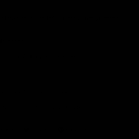
 chapa de oro de 18K con eslabones gruesos y
lo a todo.
juego con
Collar
y
Aretes Roberta
.
INFORMACIÓN DE ENVÍO
IENES DUDAS? ESCRÍBENOS
Compartir
Tuitear
Pinear
partir
Tuitear
Hacer pin
en
en
en