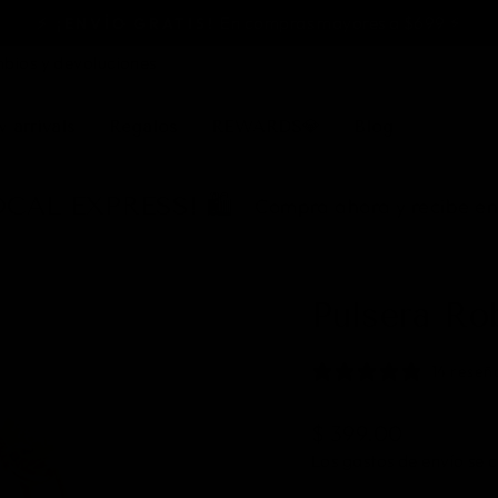
En compras mayores a $699 ⚡️
⚡️ ¡ENVÍO GRATIS!
diapositivas
bios y devoluciones
pausa
 arrivals
Regalos
REWARDS💎
Blog
CAL EXPRESS! 🛍️
Compra ahora y recibe en
Pulsera Ro
14 reseñ
Precio
$ 399.00
Los
gastos de envío
se c