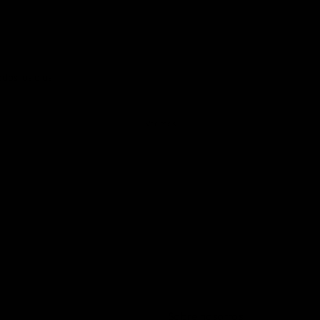
dos los dias
Ver más
Sobre nosotros