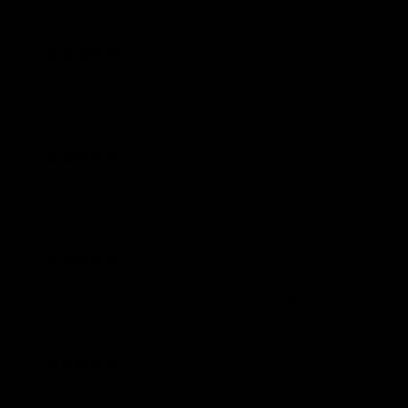
Perla L.
Amo este anillo, el color verde es precioso y es ajustable pude
Karla Y.
Estan preciosaas las mariposas, me gustaron mucho
Lluvia P.
Daphne L.
Estos y los plateados me encantaron, tienen buen tamaño y co