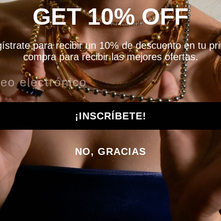
GET 10% OFF
ístrate para recibir un 10% de descuento en tu pr
compra para recibir las mejores ofertas.
¡INSCRÍBETE!
NO, GRACIAS
5
/ 5
14 reseñas
5
100
%