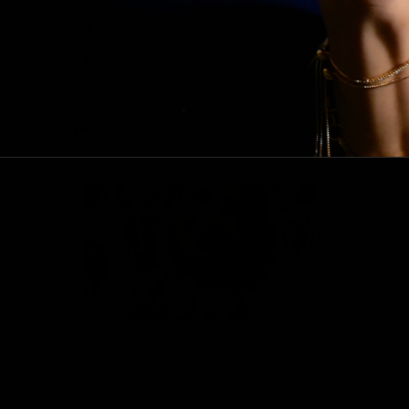
4
0
%
3
0
%
2
0
%
1
0
%