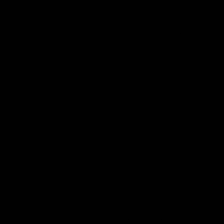
hace 2 años
Suscríbete a nuestro
newsletter