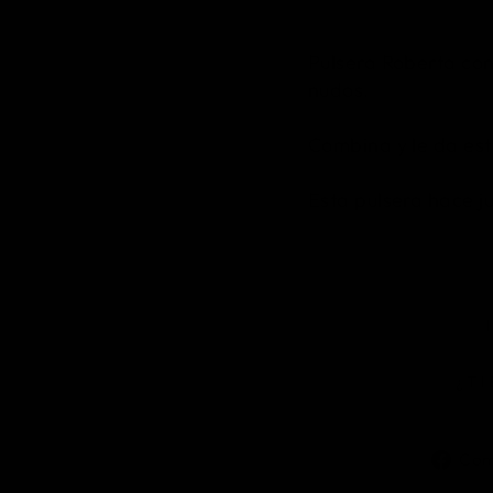
Pulsera Roberta con
nudos.
Combina y le da esti
Esta pulsera hace 
¿T
Com