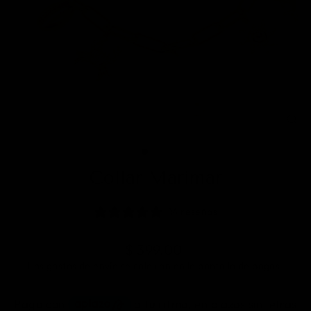
CE
(E
Collar Marimar
14 reseñas
Precio
$ 399.00
Los
gastos de envío
se calculan en la pantalla de pagos.