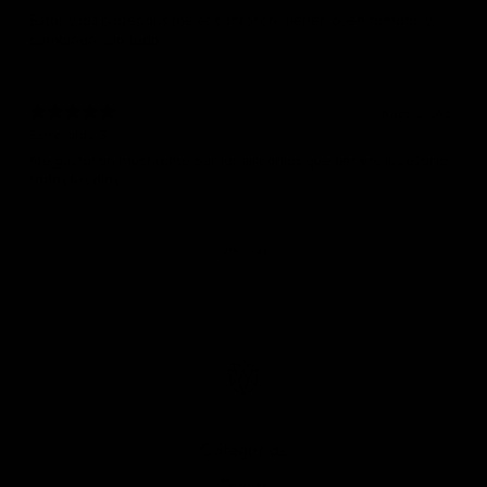
Estos y los plateados me encantaron, tienen buen tamaño y
combinan con todo
hace 2 años
Esmeralda S.
Me gustaron muchisimo por las zirconias que tienen, las usaria
todos los dias
Ver más
Categorías
Trends