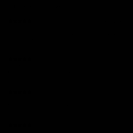
Con contenido multimedia
hace 2 años
Perla L.
Amo este anillo, el color verde es precioso y es ajustable pude
adaptarlo a mi dedo pefectamente
hace 2 años
Karla Y.
Estan preciosaas las mariposas, me gustaron mucho
hace 2 años
Lluvia P.
hace 2 años
Daphne L.