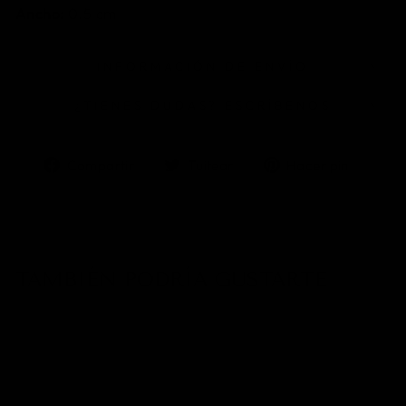
Ancho:
0.5 cm
INFORMACIÓN DE ENVÍO
¿TIENES DUDAS? ESCRÍBENOS
Compartir
Tuitear
Pinea
Compartir
Tuitear
Hacer pin
en
en
en
Facebook
Twitter
Pinter
TAMBIÉN PODRÍA GUSTARTE