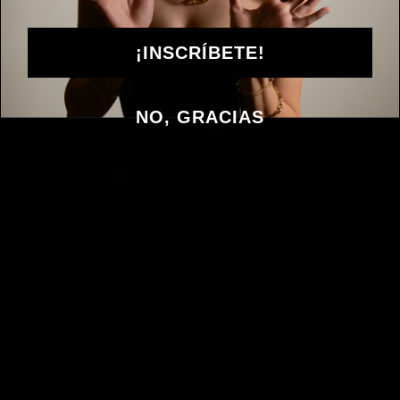
2
0
%
1
0
%
¡INSCRÍBETE!
NO, GRACIAS
Escribir una reseña
Reseñas
14