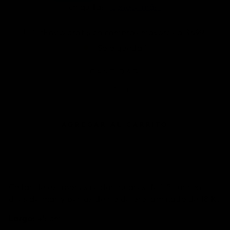
¡Envío gratis en compras mayores a $699!
Solo queda 1.
CANTIDAD
−
+
AGREGAR AL CARRITO
Collar de eslabones rectangulares de 1.5 cm con
dijes de mar y perlas de río de oro laminado de 18 K.
Largo:
45 cm