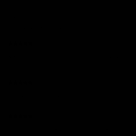
Con contenido multimedia
hace 2 años
Perla L.
Amo este anillo, el color verde es precioso y es ajustable pude
adaptarlo a mi dedo pefectamente
hace 2 años
Karla Y.
Estan preciosaas las mariposas, me gustaron mucho
hace 2 años
Lluvia P.