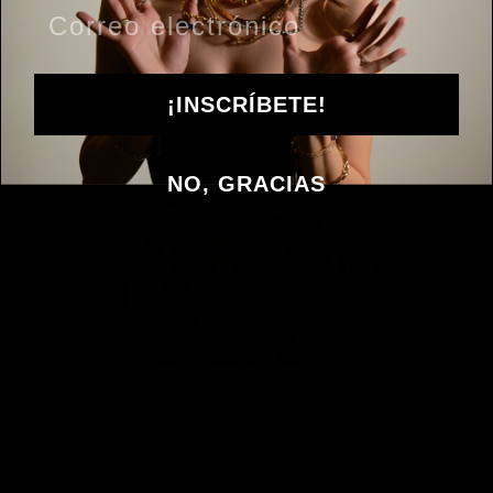
4
0
%
3
0
%
2
0
%
¡INSCRÍBETE!
1
0
%
NO, GRACIAS
Escribir una reseña
Reseñas
14