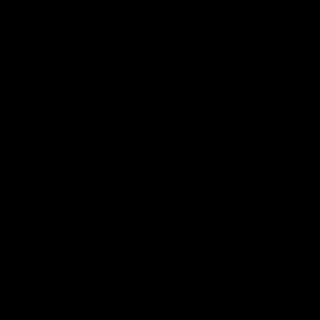
COLOR
Plateado
¡Envío gratis en compras mayores a $699!
Solo queda 1.
CANTIDAD
−
+
AGREGAR AL CARRITO