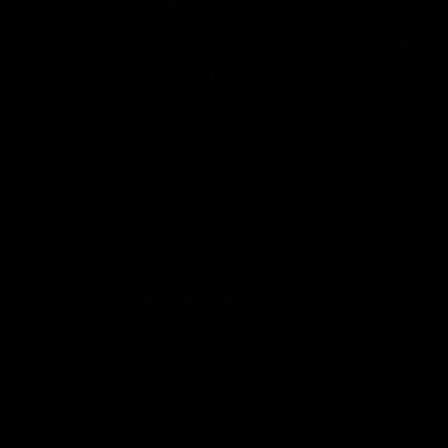
CE
(E
Arracadas Pilar
14 reseñas
Precio
$ 299.00
Los
gastos de envío
se calculan en la pantalla de pagos.