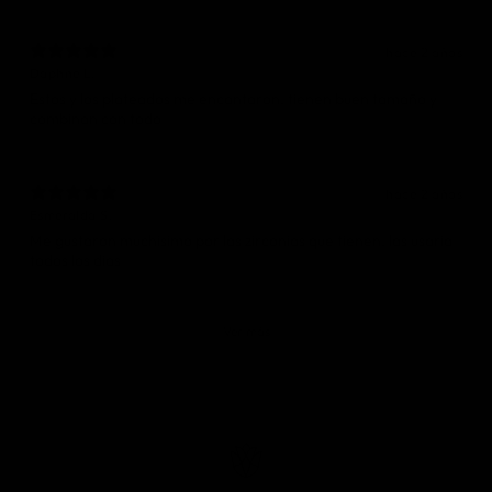
hace 2 años
Daphne L.
Estos y los plateados me encantaron, tienen buen tamaño y
combinan con todo
hace 2 años
Esmeralda S.
Me gustaron muchisimo por las zirconias que tienen, las usaria
todos los dias
Ver más