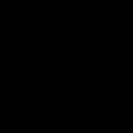
Arracadas chunky de acero inoxidable en plata.
Medidas: 2 cm 1 mm
Peso por pieza: 6.21 gr.
INFORMACIÓN DE ENVÍO
¿TIENES DUDAS? ESCRÍBENOS
Compartir
Tuitear
Pinea
Compartir
Tuitear
Hacer pin
en
en
en
Facebook
Twitter
Pinter
TAMBIÉN PODRÍA GUSTARTE