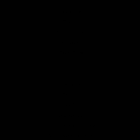
Categorías
Trends
New arrivals
Regalos
REWARDS💎
Blog
Contacto
Envíos
Kueski Pay
Pago seguro
Cuidado para tus piezas
Aviso de privacidad