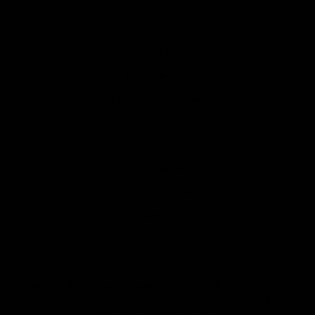
Contacto
Envíos
Kueski Pay
Pago seguro
Cuidado para tus piezas
Aviso de privacidad
Sobre nosotros
Preguntas frecuentes
Garantía
Cambios y devoluciones
Suscríbete a nuestro
newsletter
para obtener ofertas
especiales, enterarte de las novedades y acumular puntos
para tu próxima compra.