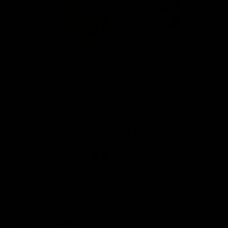
CE
(E
Aretes Lily
0 reseñas
Precio
$ 299.00
Los
gastos de envío
se calculan en la pantalla de pagos.