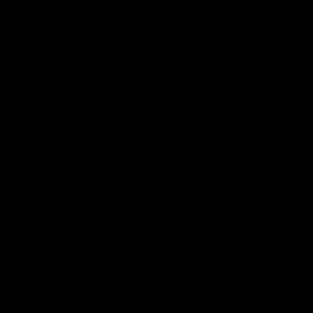
Escribir una reseña
Reseñas
0
Con contenido multimedia
Aún no hay reseñas