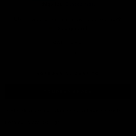
¡Envío gratis en compras mayores a $699!
Solo queda 1.
CANTIDAD
−
+
AGREGAR AL CARRITO
COMPRAR AHORA
Aretes de acero inoxidable con cadenas colgantes.
Peso por pieza: 6.64 gr.