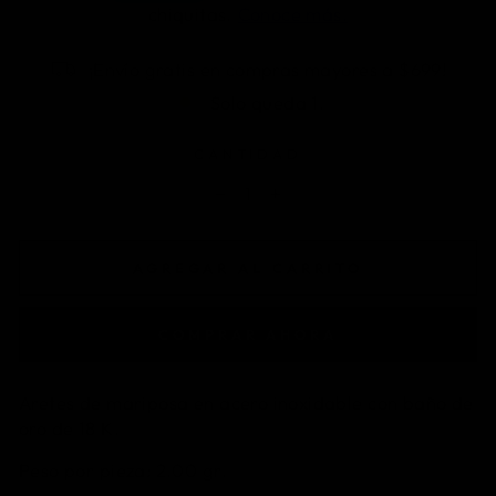
¡Envío gratis en compras mayores a $699!
Solo queda 1.
CANTIDAD
−
+
AGREGAR AL CARRITO
COMPRAR AHORA
Aretes de mariposa en acero inoxidable con baño de
oro de 18 K.
Peso por pieza: 2.00 gr.