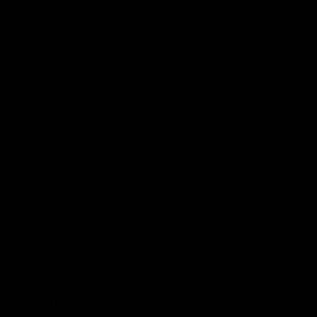
Contacto
Envíos
Kueski Pay
Pago seguro
Cuidado para tus piezas
Aviso de privacidad
Sobre nosotros
Preguntas frecuentes
Garantía
Cambios y devoluciones
Suscríbete a nuestro
newsletter
para obtener ofertas
especiales, enterarte de las novedades y acumular puntos