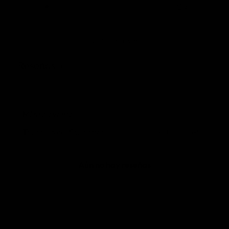
1
0
%
Escribir una reseña
Reseñas
0
Con contenido multimedia
Aún no hay reseñas