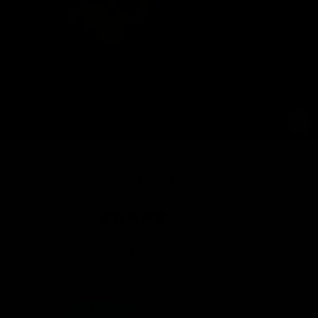
CE
(E
Aretes Cloe
0 reseñas
Precio
$ 299.00
Los
gastos de envío
se calculan en la pantalla de pagos.