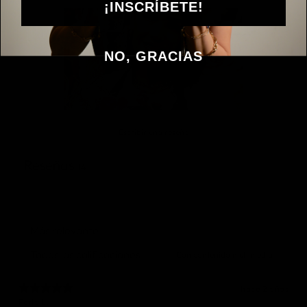
¡INSCRÍBETE!
NO, GRACIAS
Escribir una reseña
Reseñas
14
Con contenido multimedia
hace 2 años
Perla L.