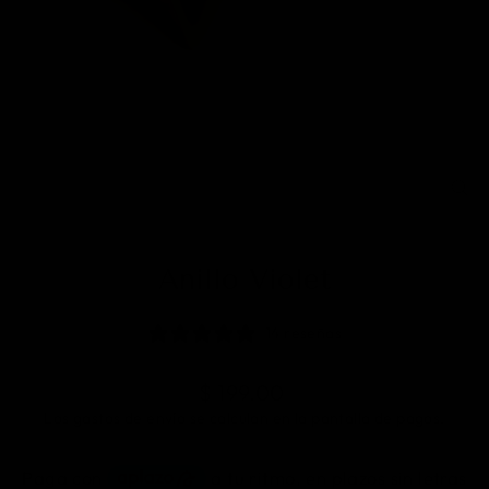
CE
(E
Anillo Violet
14 reseñas
Precio
$ 199.00
Los
gastos de envío
se calculan en la pantalla de pagos.