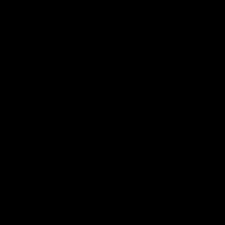
hace 2 años
Esmeralda S.
Me gustaron muchisimo por las zirconias que tienen, las usaria
todos los dias
Ver más
Categorías
Trends
New arrivals
Regalos
REWARDS💎