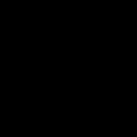
Amo este anillo, el color verde es precioso y es ajustable pude
adaptarlo a mi dedo pefectamente
hace 2 años
Karla Y.
Estan preciosaas las mariposas, me gustaron mucho
hace 2 años
Lluvia P.
hace 2 años
Daphne L.
Estos y los plateados me encantaron, tienen buen tamaño y
combinan con todo