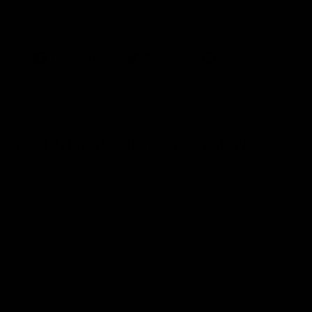
¿TIENES DUDAS? ESCRÍBENOS
Compartir
Tuitear
Pinea
Compartir
Tuitear
Hacer pin
en
en
en
Facebook
Twitter
Pinter
TAMBIÉN PODRÍA GUSTARTE
Anillo Violet
$ 199.00