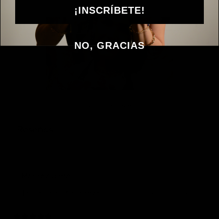
¡INSCRÍBETE!
NO, GRACIAS
Escribir una reseña
Reseñas
14
Con contenido multimedia
hace 2 años