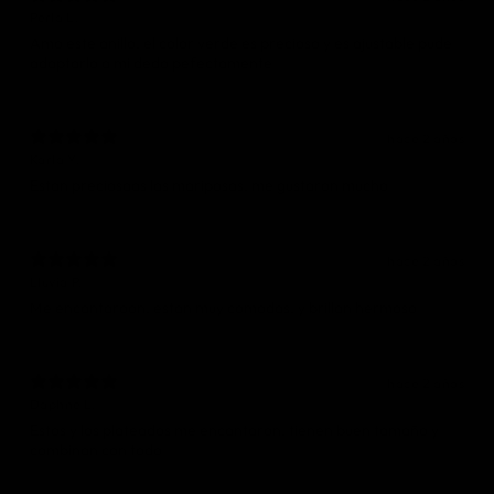
Perla L.
Amo este anillo, el color verde es precioso y es ajustable pude
adaptarlo a mi dedo pefectamente
hace 2 años
Karla Y.
Estan preciosaas las mariposas, me gustaron mucho
hace 2 años
Lluvia P.
hace 2 años
Daphne L.
Estos y los plateados me encantaron, tienen buen tamaño y
combinan con todo