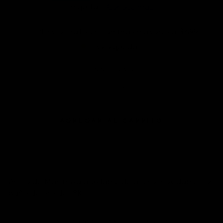
¡Envío gratis en compras mayores a $699!
Solo queda 1.
CANTIDAD
−
+
AGREGAR AL CARRITO
Anillo de Mariposa ajustable de acero inoxidable con
baño de oro de 18K.
INFORMACIÓN DE ENVÍO