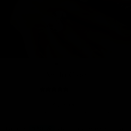
CE
(E
Anillo Cloe
14 reseñas
Precio
$ 299.00
Los
gastos de envío
se calculan en la pantalla de pagos.