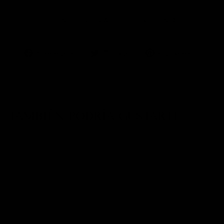
¿TIENES DUDAS? ESCRÍBENOS
Compartir
Tuitear
Pinea
Compartir
Tuitear
Hacer pin
en
en
en
Facebook
Twitter
Pinter
TAMBIÉN PODRÍA GUSTARTE