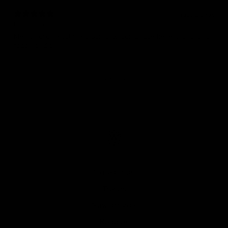
hace 2 años
Esmeralda S.
Me gustaron muchisimo por las zirconias que tienen, las usaria
todos los dias
Ver más
Categorías
Trends
New arrivals
Regalos