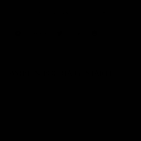
¿TIENES DUDAS? ESCRÍBENOS
Compartir
Tuitear
Pinea
Compartir
Tuitear
Hacer pin
en
en
en
Facebook
Twitter
Pinter
TAMBIÉN PODRÍA GUSTARTE