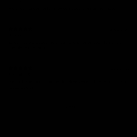
Lluvia P.
hace 2 años
Daphne L.
Estos y los plateados me encantaron, tienen buen tamaño y
combinan con todo
hace 2 años
Esmeralda S.
Me gustaron muchisimo por las zirconias que tienen, las usaria
todos los dias
Ver más