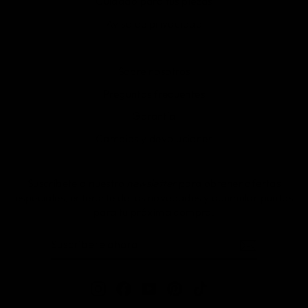
Cuidado para tus piezas
Aviso de privacidad
Sobre nosotros
Preguntas frecuentes
Garantía
Cambios y devoluciones
Suscríbete a nuestro
newsletter
para obtener ofertas
especiales, enterarte de las novedades y acumular puntos
para tu próxima compra.
SUSCRÍBETE
SUSCRIBIR
AHORA
Instagram
Facebook
YouTube
Pinterest
TikTok