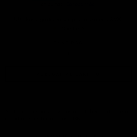
¡Envío gratis en compras mayores a $699!
Quedan 2.
CANTIDAD
−
+
AGREGAR AL CARRITO
Aretes con lunares de zirconia distribuidos de acero
inoxidable con baño de oro 18K
INFORMACIÓN DE ENVÍO