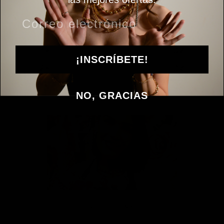
5
100
%
4
0
%
3
0
%
¡INSCRÍBETE!
2
0
%
1
0
%
NO, GRACIAS
Escribir una reseña