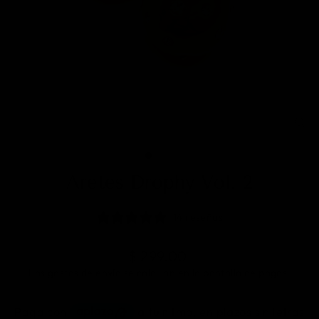
CE
(E
Aretes Drophy Vol. 2
14 reseñas
Precio
$ 299.00
Los
gastos de envío
se calculan en la pantalla de pagos.