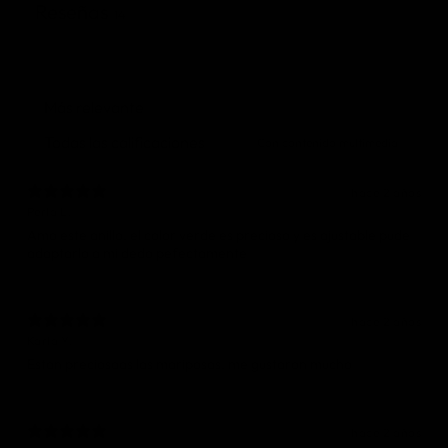
Reseñas
14
Con contenido multimedia
hace 2 años
Perla L.
Amo este anillo, el color verde es precioso y es ajustable pude
adaptarlo a mi dedo pefectamente
hace 2 años
Karla Y.
Estan preciosaas las mariposas, me gustaron mucho
hace 2 años