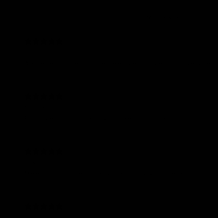
Perla L.
Amo este anillo, el color verde es precioso y es ajustable pude
Karla Y.
Estan preciosaas las mariposas, me gustaron mucho
Lluvia P.
Daphne L.