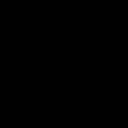
mbinan con todo
dos los dias
Ver más