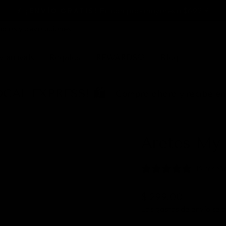
En compras mayores a $699 ⚡️
⚡️ ¡ENVÍO GRATIS!
diapositivas
bios y devoluciones
pausa
 arrivals
Regalos
REWARDS💎
Blog
CAL EXPRESS! 🛍️
Compra ahora y recibe en
Aretes My
14 reseñ
Precio
$ 299.00
Los
gastos de envío
se c