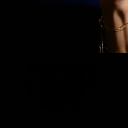
5
100
%
4
0
%
3
0
%
2
0
%
1
0
%