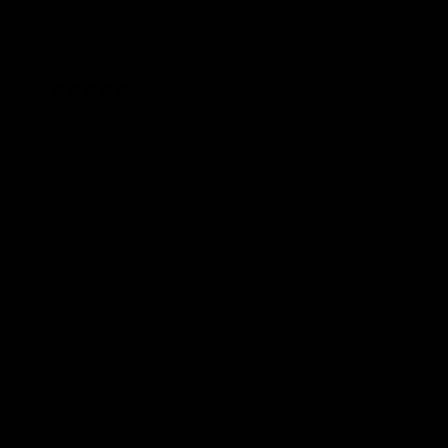
Estos y los plateados me encantaron, tienen buen tamaño y co
Esmeralda S.
Me gustaron muchisimo por las zirconias que tienen, las usaria to