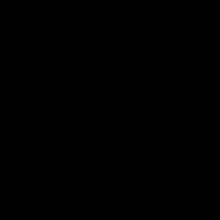
 gr.
INFORMACIÓN DE ENVÍO
IENES DUDAS? ESCRÍBENOS
Compartir
Tuitear
Pinear
partir
Tuitear
Hacer pin
en
en
en
Facebook
Twitter
Pinterest