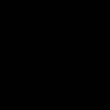
Peso por pieza: 4.69
¿T
Com