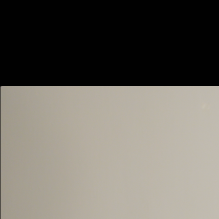
Aretes My Love
$ 299.00