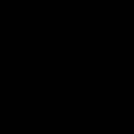
5
0
%
4
0
%
3
0
%
2
0
%
1
0
%
Escribir una reseña
Reseñas
0
Con contenido multimedia