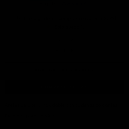
¡Envío gratis en compras mayores a $699!
Solo queda 1.
CANTIDAD
−
+
AGREGAR AL CARRITO
COMPRAR AHORA
Aretes de acero inoxidable con cadenas colgantes.
Peso por pieza: 6.64 gr.