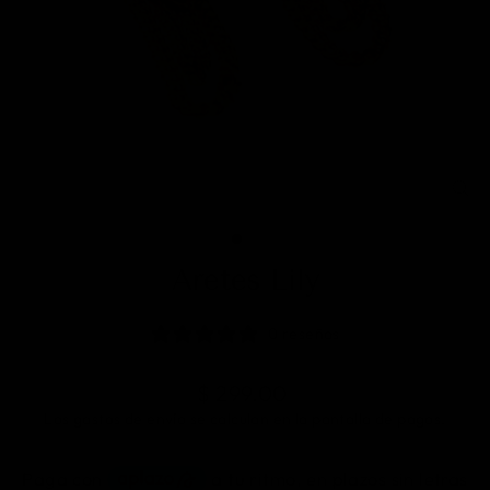
CE
(E
Aretes Lily
0 reseñas
Precio
$ 299.00
Los
gastos de envío
se calculan en la pantalla de pagos.