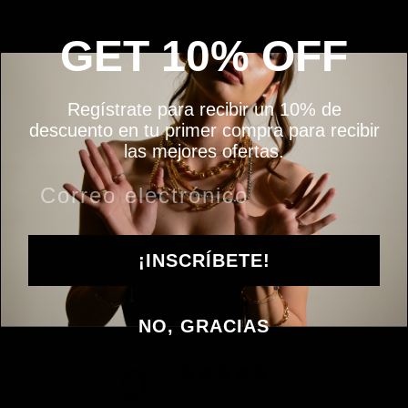
Aretes Lily
$ 299.00
GET 10% OFF
Regístrate para recibir un 10% de
descuento en tu primer compra para recibir
las mejores ofertas.
VOLVER A BEST SELLERS
¡INSCRÍBETE!
Reseñas de clientes
NO, GRACIAS
0
/ 5
0 reseñas