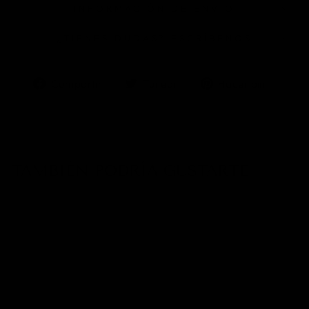
INFORMACIÓN DE ENVÍO
¿TIENES DUDAS? ESCRÍBENOS
Compartir
Tuitear
Pinea
Compartir
Tuitear
Hacer pin
en
en
en
Facebook
Twitter
Pinter
TAMBIÉN PODRÍA GUSTARTE