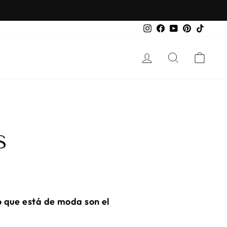
Instagram
Facebook
YouTube
Pinterest
TikTo
Ingresar
Buscar
Carri
S
o que está de moda son el