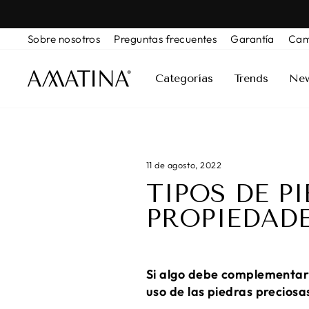
Ir
directamente
Sobre nosotros
Preguntas frecuentes
Garantía
Cam
al
contenido
Categorías
Trends
New
11 de agosto, 2022
TIPOS DE P
PROPIEDAD
Si algo debe complementar 
uso de las piedras preciosas