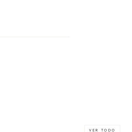
r
rest
VER TODO