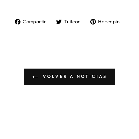
Compartir
Tuitear
Pinea
Compartir
Tuitear
Hacer pin
en
en
en
Facebook
Twitter
Pinte
VOLVER A NOTICIAS