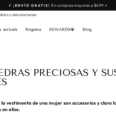
En compras mayores a $699 ⚡️
⚡️ ¡ENVÍO GRATIS!
diapositivas
bios y devoluciones
pausa
 arrivals
Regalos
REWARDS💎
Blog
IEDRAS PRECIOSAS Y SU
ES
la vestimenta de una mujer son accesorios y claro l
 en ellos.