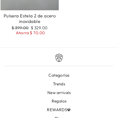
Pulsera Estela 2 de acero
inoxidable
Precio
Precio
$ 399.00
$ 329.00
de
Ahorra $ 70.00
oferta
Categorías
Trends
New arrivals
Regalos
REWARDS💎