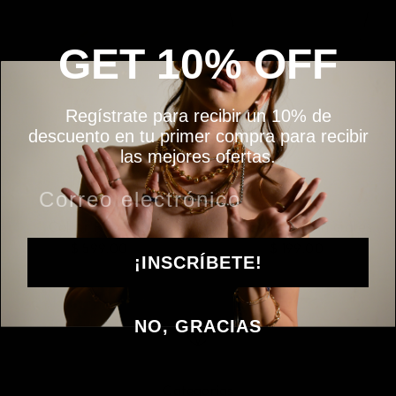
GET 10% OFF
Regístrate para recibir un 10% de
descuento en tu primer compra para recibir
las mejores ofertas.
Collar Roberta
Collar Mundo Iniciales
$ 599.00
$ 199.00
¡INSCRÍBETE!
NO, GRACIAS
Categorías