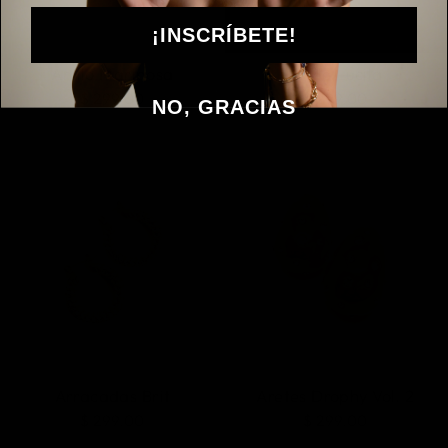
¡INSCRÍBETE!
Anillo Mariposa
Anillo Lucila
$ 299.00
$ 299.00
NO, GRACIAS
Arracadas Brit
Aretes Drophy Vol. 2
$ 299.00
$ 299.00