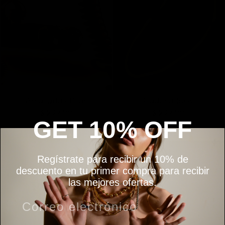
Arracadas Pilar
Cadena Susy
$ 299.00
$ 299.00
GET 10% OFF
Regístrate para recibir un 10% de
descuento en tu primer compra para recibir
las mejores ofertas.