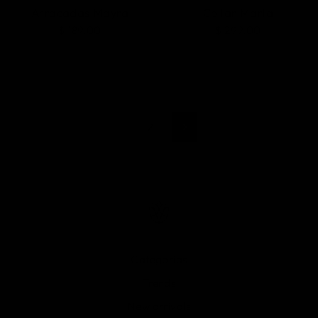
Arracadas Mayra
Collar Marla
$ 189.00
$ 299.00
1
2
Siguiente
Categorías
Trends
New arrivals